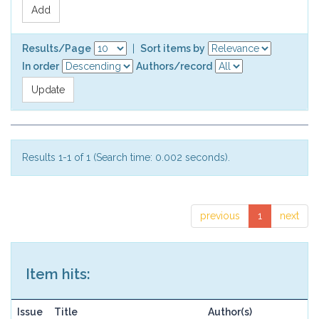
Results/Page
|
Sort items by
In order
Authors/record
Results 1-1 of 1 (Search time: 0.002 seconds).
previous
1
next
Item hits:
Issue
Title
Author(s)