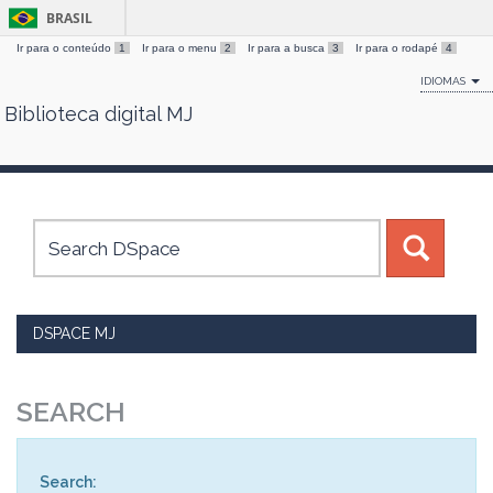
BRASIL
Ir para o conteúdo
1
Ir para o menu
2
Ir para a busca
3
Ir para o rodapé
4
IDIOMAS
Biblioteca digital MJ
Skip
navigation
DSPACE MJ
SEARCH
Search: