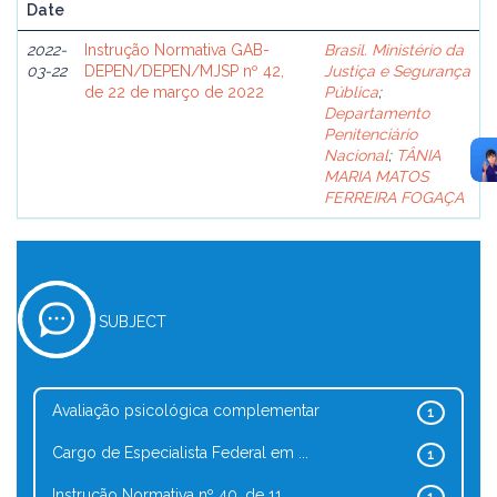
Date
2022-
Instrução Normativa GAB-
Brasil. Ministério da
03-22
DEPEN/DEPEN/MJSP nº 42,
Justiça e Segurança
de 22 de março de 2022
Pública
;
Departamento
Penitenciário
Nacional
;
TÂNIA
MARIA MATOS
FERREIRA FOGAÇA
SUBJECT
Avaliação psicológica complementar
1
Cargo de Especialista Federal em ...
1
Instrução Normativa nº 40, de 11 ...