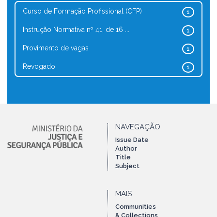
Curso de Formação Profissional (CFP)
1
Instrução Normativa nº 41, de 16 ...
1
Provimento de vagas
1
Revogado
1
NAVEGAÇÃO
Issue Date
Author
Title
Subject
MAIS
Communities
& Collections