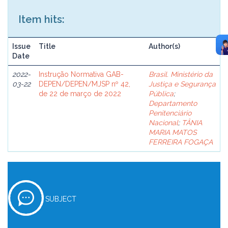
Item hits:
Issue
Title
Author(s)
Date
2022-
Instrução Normativa GAB-
Brasil. Ministério da
03-22
DEPEN/DEPEN/MJSP nº 42,
Justiça e Segurança
de 22 de março de 2022
Pública
;
Departamento
Penitenciário
Nacional
;
TÂNIA
MARIA MATOS
FERREIRA FOGAÇA
SUBJECT