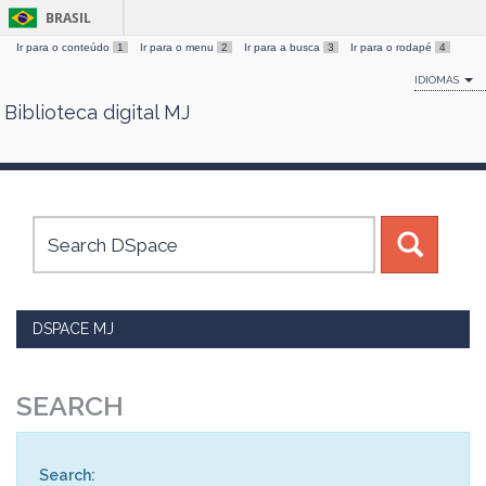
BRASIL
Ir para o conteúdo
1
Ir para o menu
2
Ir para a busca
3
Ir para o rodapé
4
IDIOMAS
Biblioteca digital MJ
Skip
navigation
DSPACE MJ
SEARCH
Search: