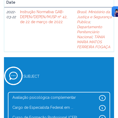
Date
2022-
Instrução Normativa GAB-
Brasil. Ministério da
03-22
DEPEN/DEPEN/MJSP nº 42,
Justiça e Segurança
de 22 de março de 2022
Pública
;
Departamento
Penitenciário
Nacional
;
TÂNIA
MARIA MATOS
FERREIRA FOGAÇA
SUBJECT
Avaliação psicológica complementar
1
Cargo de Especialista Federal em ...
1
Curso de Formação Profissional (CFP)