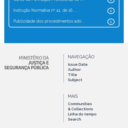
1
Instrução Normativa nº 41, de 16 ...
1
Publicidade dos procedimentos ado...
1
NAVEGAÇÃO
Issue Date
Author
Title
Subject
MAIS
Communities
& Collections
Linha do tempo
Search