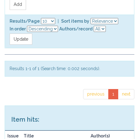
Results/Page
|
Sort items by
In order
Authors/record
Results 1-1 of 1 (Search time: 0.002 seconds).
previous
1
next
Item hits:
Issue
Title
Author(s)