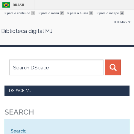
BRASIL
Ir para o conteúdo
1
Ir para o menu
2
Ir para a busca
3
Ir para o rodapé
4
IDIOMAS
Biblioteca digital MJ
Skip
navigation
DSPACE MJ
SEARCH
Search: