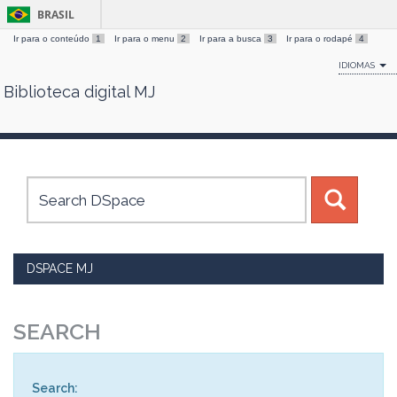
BRASIL
Ir para o conteúdo
1
Ir para o menu
2
Ir para a busca
3
Ir para o rodapé
4
IDIOMAS
Biblioteca digital MJ
Skip
navigation
DSPACE MJ
SEARCH
Search: