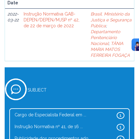
Date
2022-
Instrução Normativa GAB-
Brasil. Ministério da
03-22
DEPEN/DEPEN/MJSP nº 42,
Justiça e Segurança
de 22 de março de 2022
Pública
;
Departamento
Penitenciário
Nacional
;
TÂNIA
MARIA MATOS
FERREIRA FOGAÇA
SUBJECT
Cargo de Especialista Federal em ...
1
Instrução Normativa nº 41, de 16 ...
1
Publicidade dos procedimentos ado...