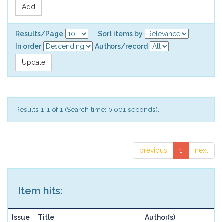
Results/Page
|
Sort items by
In order
Authors/record
Results 1-1 of 1 (Search time: 0.001 seconds).
previous
1
next
Item hits:
Issue
Title
Author(s)