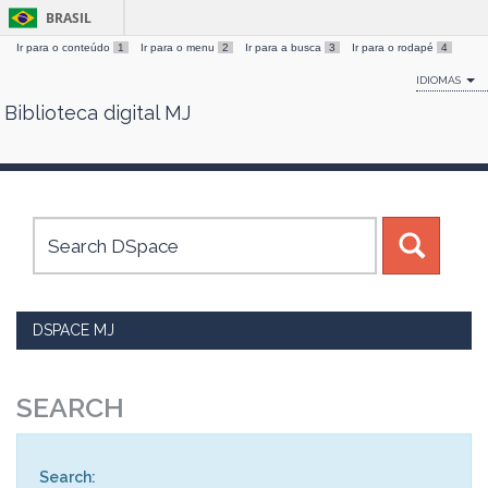
BRASIL
Ir para o conteúdo
1
Ir para o menu
2
Ir para a busca
3
Ir para o rodapé
4
IDIOMAS
Biblioteca digital MJ
Skip
navigation
DSPACE MJ
SEARCH
Search: