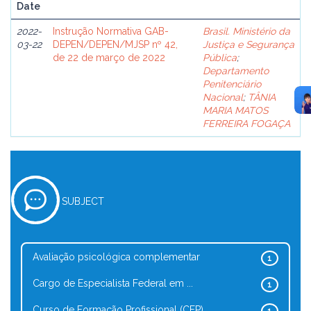
Date
2022-
Instrução Normativa GAB-
Brasil. Ministério da
03-22
DEPEN/DEPEN/MJSP nº 42,
Justiça e Segurança
de 22 de março de 2022
Pública
;
Departamento
Penitenciário
Nacional
;
TÂNIA
MARIA MATOS
FERREIRA FOGAÇA
SUBJECT
Avaliação psicológica complementar
1
Cargo de Especialista Federal em ...
1
Curso de Formação Profissional (CFP)