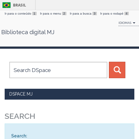
BRASIL
Ir para o conteúdo
1
Ir para o menu
2
Ir para a busca
3
Ir para o rodapé
4
IDIOMAS
Biblioteca digital MJ
Skip
navigation
DSPACE MJ
SEARCH
Search: