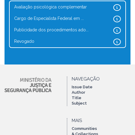
Avaliação psicológica complementar
1
Cargo de Especialista Federal em ...
1
Publicidade dos procedimentos ado...
1
Revogado
1
NAVEGAÇÃO
Issue Date
Author
Title
Subject
MAIS
Communities
& Collections