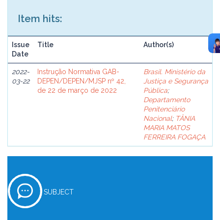
Item hits:
Issue
Title
Author(s)
Date
2022-
Instrução Normativa GAB-
Brasil. Ministério da
03-22
DEPEN/DEPEN/MJSP nº 42,
Justiça e Segurança
de 22 de março de 2022
Pública
;
Departamento
Penitenciário
Nacional
;
TÂNIA
MARIA MATOS
FERREIRA FOGAÇA
SUBJECT