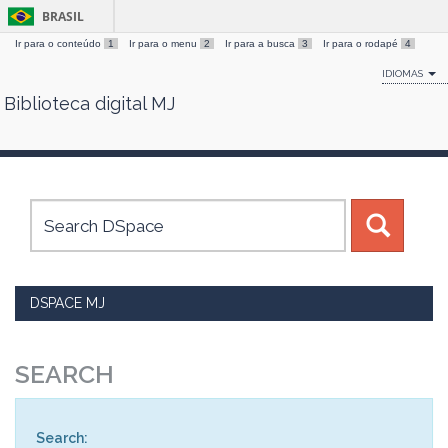
BRASIL
Ir para o conteúdo
1
Ir para o menu
2
Ir para a busca
3
Ir para o rodapé
4
IDIOMAS
Biblioteca digital MJ
Skip
navigation
DSPACE MJ
SEARCH
Search: