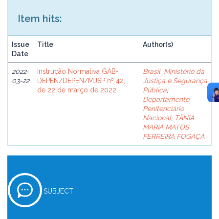
Item hits:
Issue
Title
Author(s)
Date
2022-
Instrução Normativa GAB-
Brasil. Ministério da
03-22
DEPEN/DEPEN/MJSP nº 42,
Justiça e Segurança
de 22 de março de 2022
Pública
;
Departamento
Penitenciário
Nacional
;
TÂNIA
MARIA MATOS
FERREIRA FOGAÇA
SUBJECT