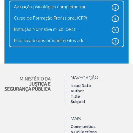
Avaliação psicológica complementar
1
Curso de Formação Profissional (CFP)
1
Instrução Normativa nº 40, de 11 ...
1
Publicidade dos procedimentos ado...
1
NAVEGAÇÃO
Issue Date
Author
Title
Subject
MAIS
Communities
& Collections