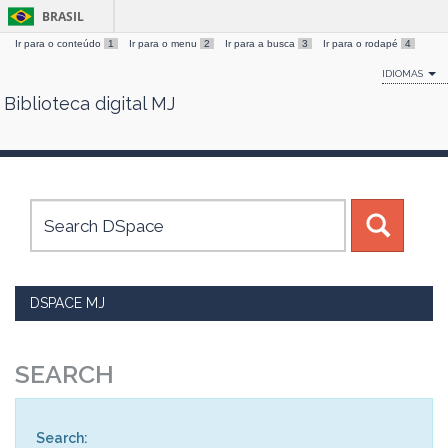
BRASIL
Ir para o conteúdo
1
Ir para o menu
2
Ir para a busca
3
Ir para o rodapé
4
IDIOMAS
Biblioteca digital MJ
Skip
navigation
DSPACE MJ
SEARCH
Search: