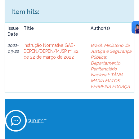
Item hits:
Issue
Title
Author(s)
Date
2022-
Instrução Normativa GAB-
Brasil. Ministério da
03-22
DEPEN/DEPEN/MJSP nº 42,
Justiça e Segurança
de 22 de março de 2022
Pública
;
Departamento
Penitenciário
Nacional
;
TÂNIA
MARIA MATOS
FERREIRA FOGAÇA
SUBJECT