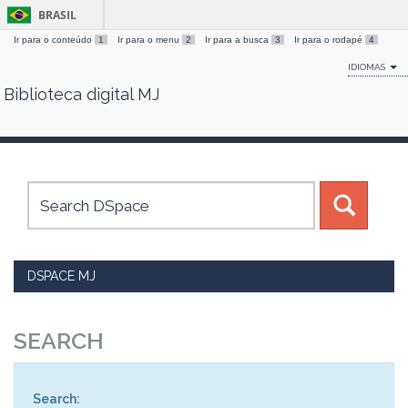
BRASIL
Ir para o conteúdo
1
Ir para o menu
2
Ir para a busca
3
Ir para o rodapé
4
IDIOMAS
Biblioteca digital MJ
Skip
navigation
DSPACE MJ
SEARCH
Search: