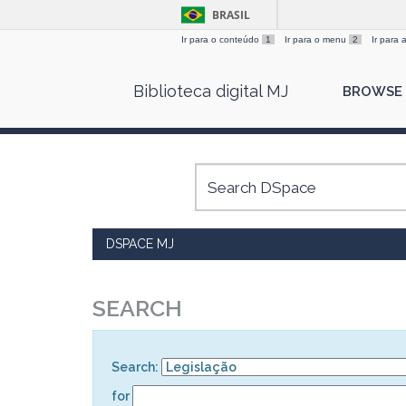
BRASIL
Ir para o conteúdo
1
Ir para o menu
2
Ir para
Skip
Biblioteca digital MJ
BROWSE
navigation
DSPACE MJ
SEARCH
Search:
for