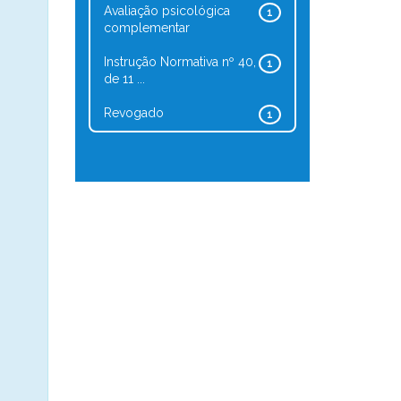
Avaliação psicológica
1
complementar
Instrução Normativa nº 40,
1
de 11 ...
Revogado
1