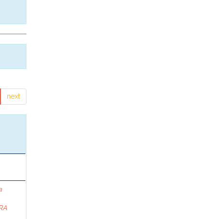
next
a
RA