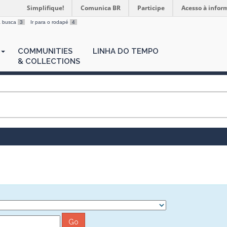
Simplifique!
Comunica BR
Participe
Acesso à infor
 a busca
3
Ir para o rodapé
4
COMMUNITIES
LINHA DO TEMPO
& COLLECTIONS