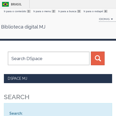
BRASIL
Ir para o conteúdo
1
Ir para o menu
2
Ir para a busca
3
Ir para o rodapé
4
IDIOMAS
Biblioteca digital MJ
Skip
navigation
DSPACE MJ
SEARCH
Search: