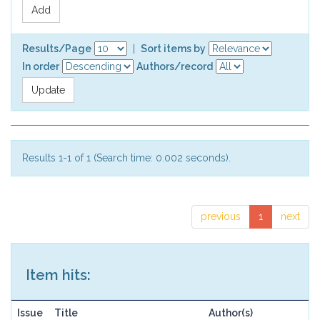
Results/Page
|
Sort items by
In order
Authors/record
Results 1-1 of 1 (Search time: 0.002 seconds).
previous
1
next
Item hits:
Issue
Title
Author(s)