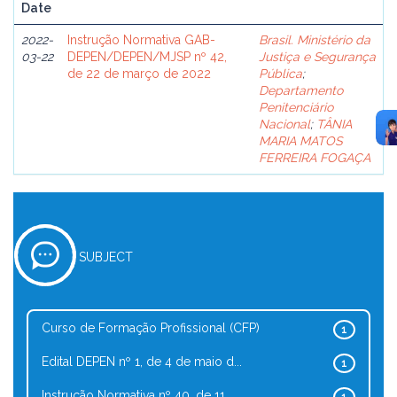
Date
2022-
Instrução Normativa GAB-
Brasil. Ministério da
03-22
DEPEN/DEPEN/MJSP nº 42,
Justiça e Segurança
de 22 de março de 2022
Pública
;
Departamento
Penitenciário
Nacional
;
TÂNIA
MARIA MATOS
FERREIRA FOGAÇA
SUBJECT
Curso de Formação Profissional (CFP)
1
Edital DEPEN nº 1, de 4 de maio d...
1
Instrução Normativa nº 40, de 11 ...