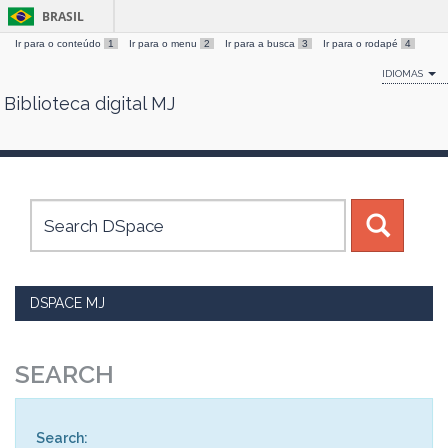
BRASIL
Ir para o conteúdo
1
Ir para o menu
2
Ir para a busca
3
Ir para o rodapé
4
IDIOMAS
Biblioteca digital MJ
Skip
navigation
DSPACE MJ
SEARCH
Search: