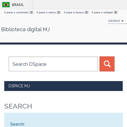
BRASIL
Ir para o conteúdo
1
Ir para o menu
2
Ir para a busca
3
Ir para o rodapé
4
IDIOMAS
Biblioteca digital MJ
Skip
navigation
DSPACE MJ
SEARCH
Search: