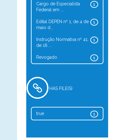
Cargo de Especialista
1
Federal em ...
Edital DEPEN nº 1, de 4 de
1
maio d...
Instrução Normativa nº 41,
1
de 16 ...
Revogado
1
HAS FILE(S)
true
1