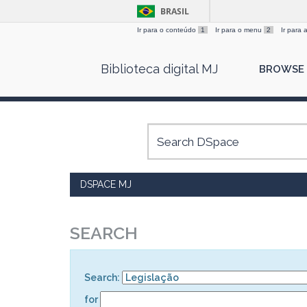
BRASIL
Ir para o conteúdo
1
Ir para o menu
2
Ir para
Skip
Biblioteca digital MJ
BROWSE
navigation
DSPACE MJ
SEARCH
Search:
for