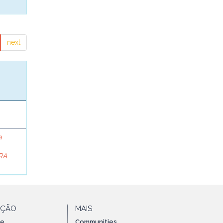
next
a
RA
AÇÃO
MAIS
te
Communities