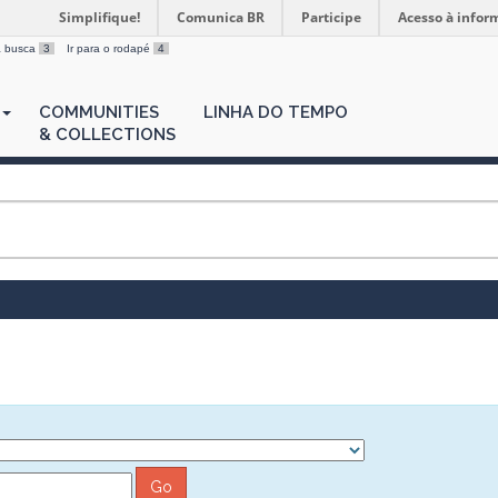
Simplifique!
Comunica BR
Participe
Acesso à infor
 a busca
3
Ir para o rodapé
4
COMMUNITIES
LINHA DO TEMPO
& COLLECTIONS