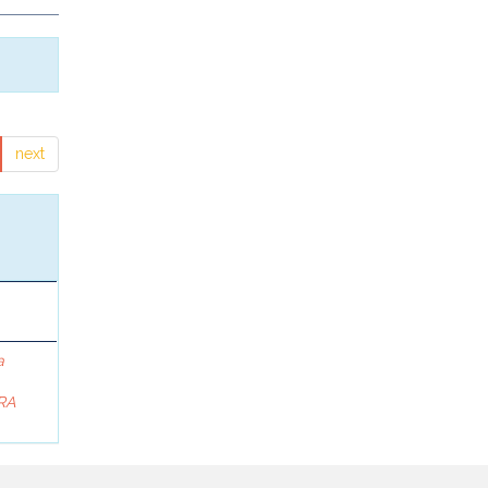
next
a
RA