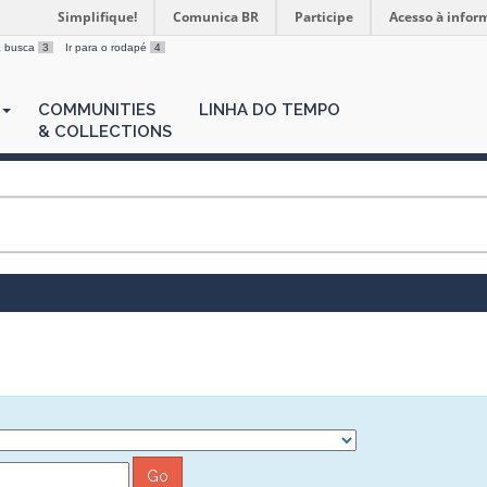
Simplifique!
Comunica BR
Participe
Acesso à infor
 a busca
3
Ir para o rodapé
4
COMMUNITIES
LINHA DO TEMPO
& COLLECTIONS