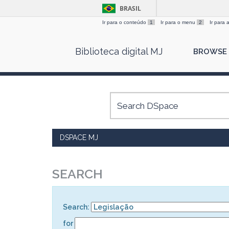
BRASIL
Ir para o conteúdo
1
Ir para o menu
2
Ir para
Skip
Biblioteca digital MJ
BROWSE
navigation
DSPACE MJ
SEARCH
Search:
for