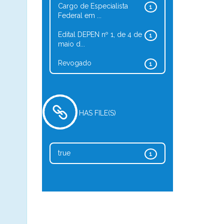
Cargo de Especialista
1
Federal em ...
Edital DEPEN nº 1, de 4 de
1
maio d...
Revogado
1
HAS FILE(S)
true
1