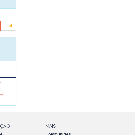
next
a
RA
AÇÃO
MAIS
te
Communities