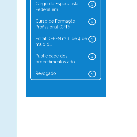
Cargo de Especialista
1
Federal em ...
Curso de Formação
1
Profissional (CFP)
Edital DEPEN nº 1, de 4 de
1
maio d...
Publicidade dos
1
procedimentos ado...
Revogado
1