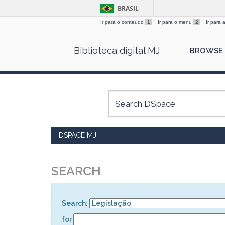
BRASIL
Ir para o conteúdo
1
Ir para o menu
2
Ir para
Skip
Biblioteca digital MJ
BROWSE
navigation
DSPACE MJ
SEARCH
Search:
for