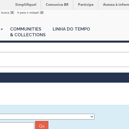
Simplifique!
Comunica BR
Participe
Acesso à infor
 a busca
3
Ir para o rodapé
4
COMMUNITIES
LINHA DO TEMPO
& COLLECTIONS