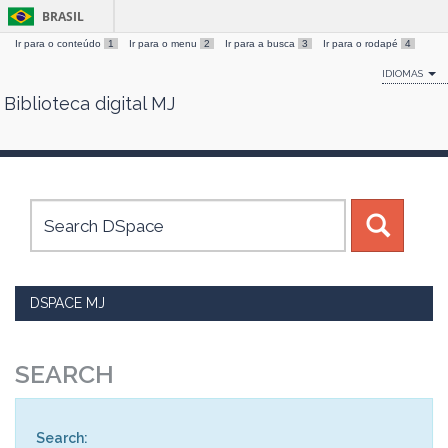
BRASIL
Ir para o conteúdo
1
Ir para o menu
2
Ir para a busca
3
Ir para o rodapé
4
IDIOMAS
Biblioteca digital MJ
Skip
navigation
DSPACE MJ
SEARCH
Search: