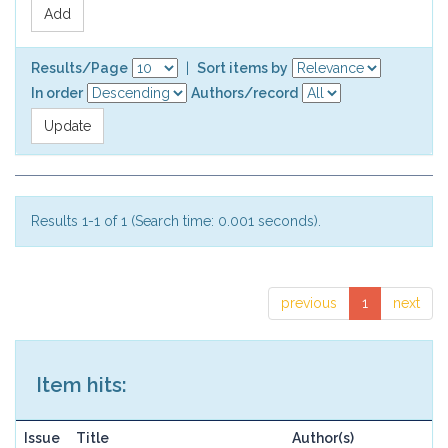
Results/Page
|
Sort items by
In order
Authors/record
Results 1-1 of 1 (Search time: 0.001 seconds).
previous
1
next
Item hits:
Issue
Title
Author(s)