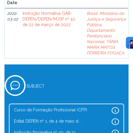
Date
2022-
Instrução Normativa GAB-
Brasil. Ministério da
03-22
DEPEN/DEPEN/MJSP nº 42,
Justiça e Segurança
de 22 de março de 2022
Pública
;
Departamento
Penitenciário
Nacional
;
TÂNIA
MARIA MATOS
FERREIRA FOGAÇA
SUBJECT
Curso de Formação Profissional (CFP)
1
Edital DEPEN nº 1, de 4 de maio d...
1
Instrução Normativa nº 40, de 11 ...