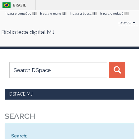
BRASIL
Ir para o conteúdo
1
Ir para o menu
2
Ir para a busca
3
Ir para o rodapé
4
IDIOMAS
Biblioteca digital MJ
Skip
navigation
DSPACE MJ
SEARCH
Search: