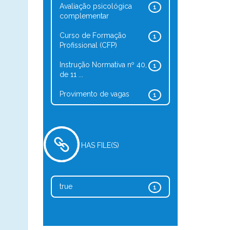
Avaliação psicológica
1
complementar
Curso de Formação
1
Profissional (CFP)
Instrução Normativa nº 40,
1
de 11 ...
Provimento de vagas
1
HAS FILE(S)
true
1