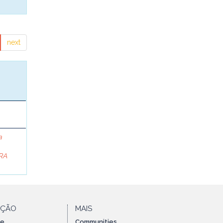
next
a
RA
AÇÃO
MAIS
te
Communities