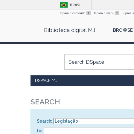
BRASIL
Ir para o conteúdo
1
Ir para o menu
2
Ir para
Skip
Biblioteca digital MJ
BROWSE
navigation
DSPACE MJ
SEARCH
Search:
for