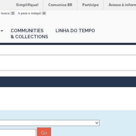
Simplifique!
Comunica BR
Participe
Acesso à infor
 a busca
3
Ir para o rodapé
4
COMMUNITIES
LINHA DO TEMPO
& COLLECTIONS