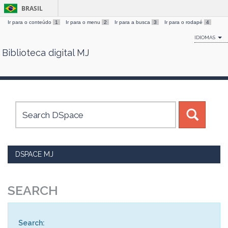
BRASIL
Ir para o conteúdo
1
Ir para o menu
2
Ir para a busca
3
Ir para o rodapé
4
IDIOMAS
Biblioteca digital MJ
Skip
navigation
DSPACE MJ
SEARCH
Search: