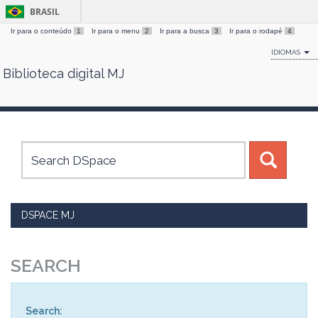
BRASIL
Ir para o conteúdo
1
Ir para o menu
2
Ir para a busca
3
Ir para o rodapé
4
IDIOMAS
Biblioteca digital MJ
Skip
navigation
DSPACE MJ
SEARCH
Search: