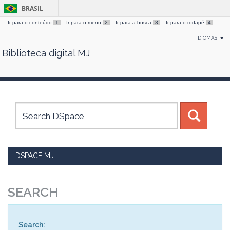
BRASIL
Ir para o conteúdo
1
Ir para o menu
2
Ir para a busca
3
Ir para o rodapé
4
IDIOMAS
Biblioteca digital MJ
Skip
navigation
DSPACE MJ
SEARCH
Search: