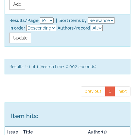
Results/Page
|
Sort items by
In order
Authors/record
Results 1-1 of 1 (Search time: 0.002 seconds).
previous
1
next
Item hits:
Issue
Title
Author(s)