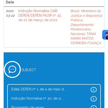
Date
2022-
Instrução Normativa GAB-
Brasil. Ministério da
03-22
DEPEN/DEPEN/MJSP nº 42,
Justiça e Segurança
de 22 de março de 2022
Pública
;
Departamento
Penitenciário
Nacional
;
TÂNIA
MARIA MATOS
FERREIRA FOGAÇA
SUBJECT
Edital DEPEN nº 1, de 4 de maio d...
1
Instrução Normativa nº 40, de 11 ...
1
Provimento de vagas