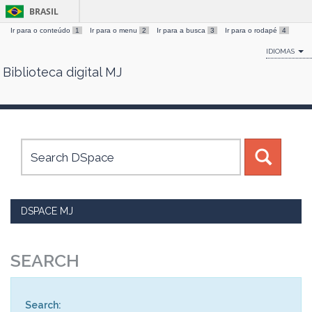
BRASIL
Ir para o conteúdo
1
Ir para o menu
2
Ir para a busca
3
Ir para o rodapé
4
IDIOMAS
Biblioteca digital MJ
Skip
navigation
DSPACE MJ
SEARCH
Search: