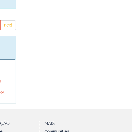
next
a
RA
AÇÃO
MAIS
te
Communities