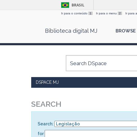
BRASIL
Ir para o conteúdo
1
Ir para o menu
2
Ir para
Skip
Biblioteca digital MJ
BROWSE
navigation
DSPACE MJ
SEARCH
Search:
for