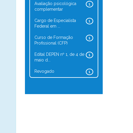
Avaliação psicológica
1
complementar
Cargo de Especialista
1
Federal em ...
Curso de Formação
1
Profissional (CFP)
Edital DEPEN nº 1, de 4 de
1
maio d...
Revogado
1