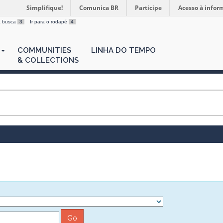
Simplifique!
Comunica BR
Participe
Acesso à infor
 a busca
3
Ir para o rodapé
4
COMMUNITIES
LINHA DO TEMPO
& COLLECTIONS