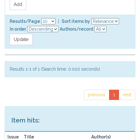
Results/Page
|
Sort items by
In order
Authors/record
Results 1-1 of 1 (Search time: 0.002 seconds).
previous
1
next
Item hits:
Issue
Title
Author(s)