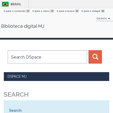
BRASIL
Ir para o conteúdo
1
Ir para o menu
2
Ir para a busca
3
Ir para o rodapé
4
IDIOMAS
Biblioteca digital MJ
Skip
navigation
DSPACE MJ
SEARCH
Search: