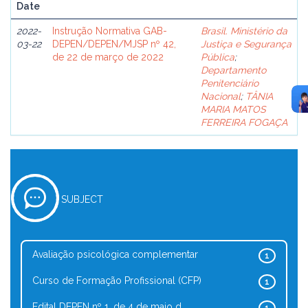
Date
2022-
Instrução Normativa GAB-
Brasil. Ministério da
03-22
DEPEN/DEPEN/MJSP nº 42,
Justiça e Segurança
de 22 de março de 2022
Pública
;
Departamento
Penitenciário
Nacional
;
TÂNIA
MARIA MATOS
FERREIRA FOGAÇA
SUBJECT
Avaliação psicológica complementar
1
Curso de Formação Profissional (CFP)
1
Edital DEPEN nº 1, de 4 de maio d...