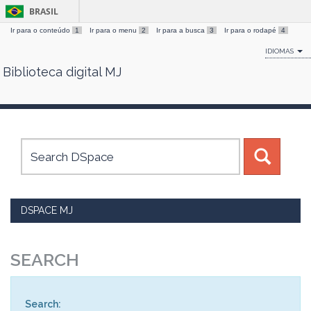
BRASIL
Ir para o conteúdo
1
Ir para o menu
2
Ir para a busca
3
Ir para o rodapé
4
IDIOMAS
Biblioteca digital MJ
Skip
navigation
DSPACE MJ
SEARCH
Search: