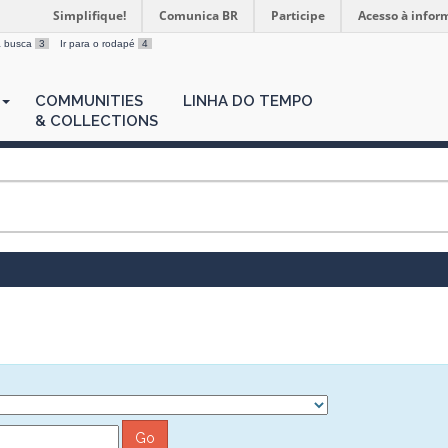
Simplifique!
Comunica BR
Participe
Acesso à infor
 a busca
3
Ir para o rodapé
4
COMMUNITIES
LINHA DO TEMPO
& COLLECTIONS