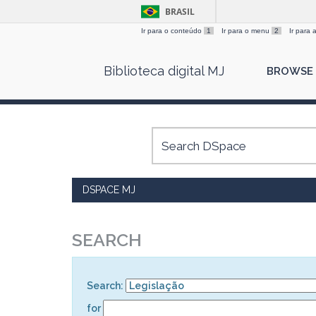
BRASIL
Ir para o conteúdo
1
Ir para o menu
2
Ir para
Skip
Biblioteca digital MJ
BROWSE
navigation
DSPACE MJ
SEARCH
Search:
for