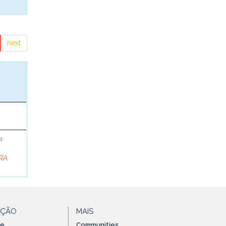
next
a
RA
AÇÃO
MAIS
te
Communities