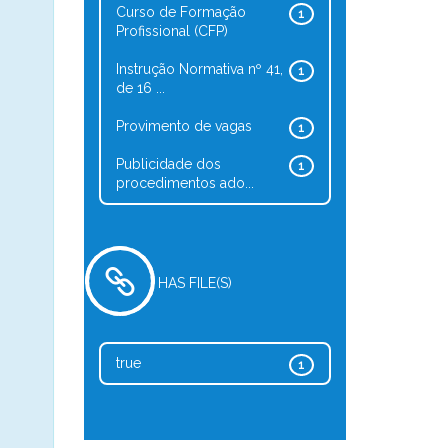
Curso de Formação
1
Profissional (CFP)
Instrução Normativa nº 41,
1
de 16 ...
Provimento de vagas
1
Publicidade dos
1
procedimentos ado...
HAS FILE(S)
true
1