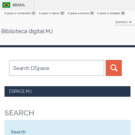
BRASIL
Ir para o conteúdo
1
Ir para o menu
2
Ir para a busca
3
Ir para o rodapé
4
IDIOMAS
Biblioteca digital MJ
Skip
navigation
DSPACE MJ
SEARCH
Search: