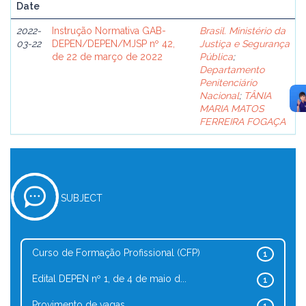
Date
2022-
Instrução Normativa GAB-
Brasil. Ministério da
03-22
DEPEN/DEPEN/MJSP nº 42,
Justiça e Segurança
de 22 de março de 2022
Pública
;
Departamento
Penitenciário
Nacional
;
TÂNIA
MARIA MATOS
FERREIRA FOGAÇA
SUBJECT
Curso de Formação Profissional (CFP)
1
Edital DEPEN nº 1, de 4 de maio d...
1
Provimento de vagas