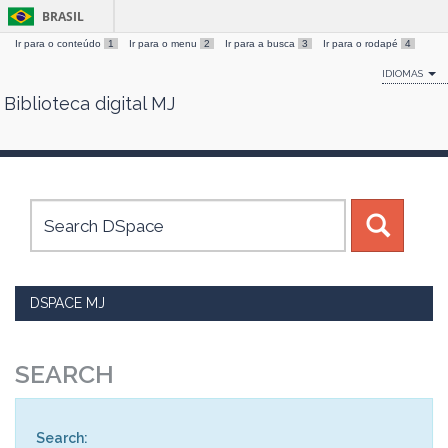
BRASIL
Ir para o conteúdo
1
Ir para o menu
2
Ir para a busca
3
Ir para o rodapé
4
IDIOMAS
Biblioteca digital MJ
Skip
navigation
DSPACE MJ
SEARCH
Search: