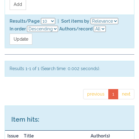
Results/Page
|
Sort items by
In order
Authors/record
Results 1-1 of 1 (Search time: 0.002 seconds).
previous
1
next
Item hits:
Issue
Title
Author(s)