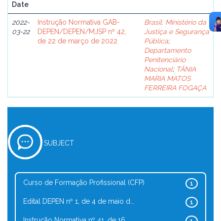
Date
2022-
Instrução Normativa GAB-
Brasil. Ministério da
03-22
DEPEN/DEPEN/MJSP nº 42,
Justiça e Segurança
de 22 de março de 2022
Pública
;
Departamento
Penitenciário
Nacional
;
TÂNIA
MARIA MATOS
FERREIRA FOGAÇA
SUBJECT
Curso de Formação Profissional (CFP)
1
Edital DEPEN nº 1, de 4 de maio d...
1
Instrução Normativa nº 41, de 16 ...