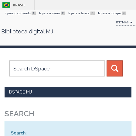
BRASIL
Ir para o conteúdo
1
Ir para o menu
2
Ir para a busca
3
Ir para o rodapé
4
IDIOMAS
Biblioteca digital MJ
Skip
navigation
DSPACE MJ
SEARCH
Search: