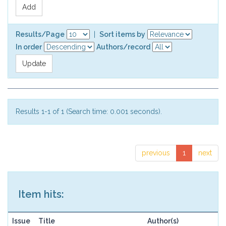
Results/Page
|
Sort items by
In order
Authors/record
Results 1-1 of 1 (Search time: 0.001 seconds).
previous
1
next
Item hits:
Issue
Title
Author(s)