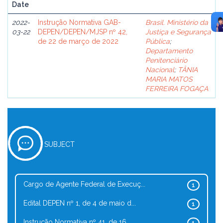
Date
2022-
Instrução Normativa GAB-
Brasil. Ministério da
03-22
DEPEN/DEPEN/MJSP nº 42,
Justiça e Segurança
de 22 de março de 2022
Pública
;
Departamento
Penitenciário
Nacional
;
TÂNIA
MARIA MATOS
FERREIRA FOGAÇA
SUBJECT
Cargo de Agente Federal de Execuç...
1
Edital DEPEN nº 1, de 4 de maio d...
1
Instrução Normativa nº 41, de 16 ...