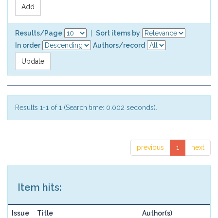
Results/Page
|
Sort items by
In order
Authors/record
Results 1-1 of 1 (Search time: 0.002 seconds).
previous
1
next
Item hits:
Issue
Title
Author(s)