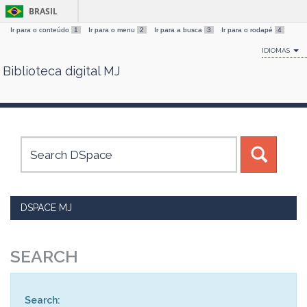
BRASIL
Ir para o conteúdo
1
Ir para o menu
2
Ir para a busca
3
Ir para o rodapé
4
IDIOMAS
Biblioteca digital MJ
Skip
navigation
DSPACE MJ
SEARCH
Search: