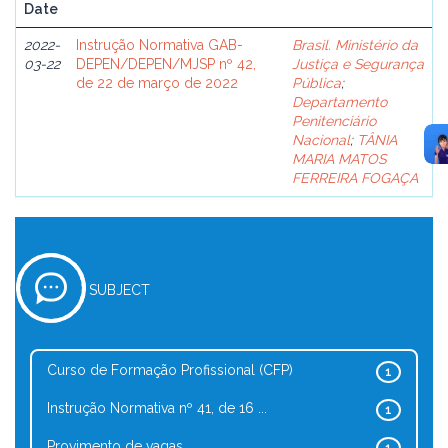
Date
2022-
Instrução Normativa GAB-
Brasil. Ministério da
03-22
DEPEN/DEPEN/MJSP nº 42,
Justiça e Segurança
de 22 de março de 2022
Pública
;
Departamento
Penitenciário
Nacional
;
TÂNIA
MARIA MATOS
FERREIRA FOGAÇA
SUBJECT
Curso de Formação Profissional (CFP)
1
Instrução Normativa nº 41, de 16 ...
1
Provimento de vagas