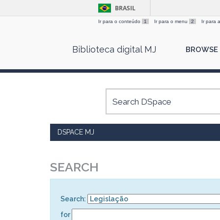
BRASIL
Ir para o conteúdo
1
Ir para o menu
2
Ir para
Skip
Biblioteca digital MJ
BROWSE
navigation
DSPACE MJ
SEARCH
Search:
for