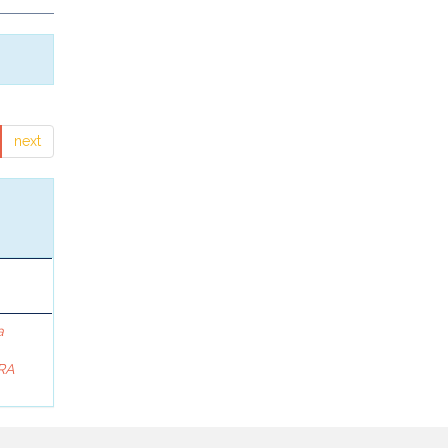
next
a
RA