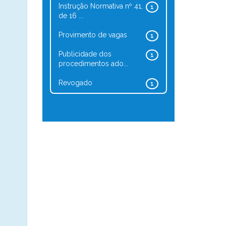
Instrução Normativa nº 41,
1
de 16 ...
Provimento de vagas
1
Publicidade dos
1
procedimentos ado...
Revogado
1