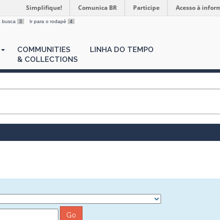
Simplifique!
Comunica BR
Participe
Acesso à infor
 a busca
3
Ir para o rodapé
4
COMMUNITIES
LINHA DO TEMPO
& COLLECTIONS