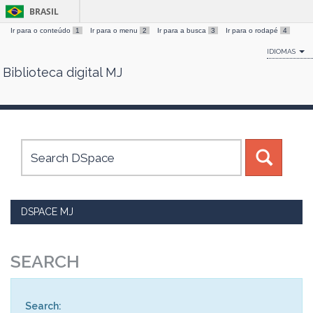
BRASIL
Ir para o conteúdo
1
Ir para o menu
2
Ir para a busca
3
Ir para o rodapé
4
IDIOMAS
Biblioteca digital MJ
Skip
navigation
DSPACE MJ
SEARCH
Search: