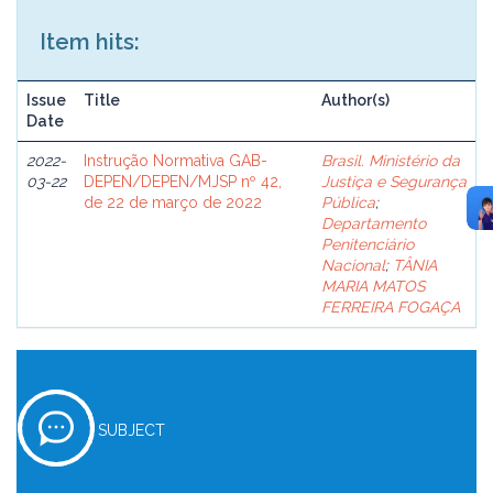
Item hits:
Issue
Title
Author(s)
Date
2022-
Instrução Normativa GAB-
Brasil. Ministério da
03-22
DEPEN/DEPEN/MJSP nº 42,
Justiça e Segurança
de 22 de março de 2022
Pública
;
Departamento
Penitenciário
Nacional
;
TÂNIA
MARIA MATOS
FERREIRA FOGAÇA
SUBJECT