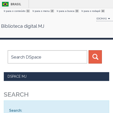
BRASIL
Ir para o conteúdo
1
Ir para o menu
2
Ir para a busca
3
Ir para o rodapé
4
IDIOMAS
Biblioteca digital MJ
Skip
navigation
DSPACE MJ
SEARCH
Search: