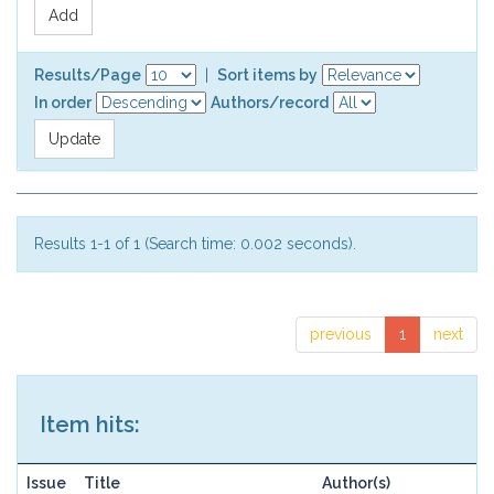
Results/Page
|
Sort items by
In order
Authors/record
Results 1-1 of 1 (Search time: 0.002 seconds).
previous
1
next
Item hits:
Issue
Title
Author(s)