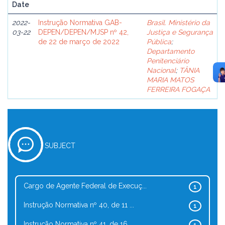
Date
2022-
Instrução Normativa GAB-
Brasil. Ministério da
03-22
DEPEN/DEPEN/MJSP nº 42,
Justiça e Segurança
de 22 de março de 2022
Pública
;
Departamento
Penitenciário
Nacional
;
TÂNIA
MARIA MATOS
FERREIRA FOGAÇA
SUBJECT
Cargo de Agente Federal de Execuç...
1
Instrução Normativa nº 40, de 11 ...
1
Instrução Normativa nº 41, de 16 ...