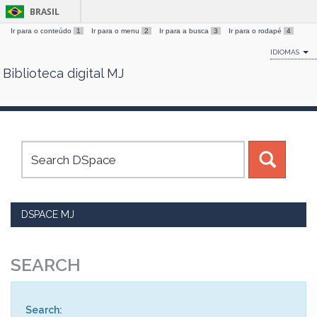
BRASIL
Ir para o conteúdo
1
Ir para o menu
2
Ir para a busca
3
Ir para o rodapé
4
IDIOMAS
Biblioteca digital MJ
Skip
navigation
DSPACE MJ
SEARCH
Search: