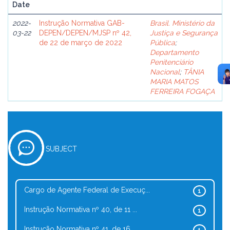
Date
2022-
Instrução Normativa GAB-
Brasil. Ministério da
03-22
DEPEN/DEPEN/MJSP nº 42,
Justiça e Segurança
de 22 de março de 2022
Pública
;
Departamento
Penitenciário
Nacional
;
TÂNIA
MARIA MATOS
FERREIRA FOGAÇA
SUBJECT
Cargo de Agente Federal de Execuç...
1
Instrução Normativa nº 40, de 11 ...
1
Instrução Normativa nº 41, de 16 ...