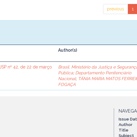
previous
1
Author(s)
SP nº 42, de 22 de março
Brasil. Ministério da Justiça e Seguranç
Pública
;
Departamento Penitenciário
Nacional
;
TÂNIA MARIA MATOS FERREI
FOGAÇA
NAVEG
Issue Da
Author
Title
Subject