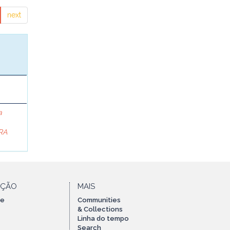
next
a
RA
AÇÃO
MAIS
te
Communities
& Collections
Linha do tempo
Search