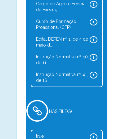
Cargo de Agente Federal
1
de Execuç...
Curso de Formação
1
Profissional (CFP)
Edital DEPEN nº 1, de 4 de
1
maio d...
Instrução Normativa nº 40,
1
de 11 ...
Instrução Normativa nº 41,
1
de 16 ...
HAS FILE(S)
true
1