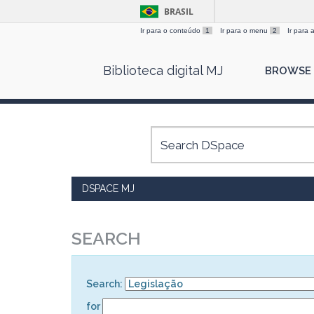
BRASIL
Ir para o conteúdo
1
Ir para o menu
2
Ir para
Skip
Biblioteca digital MJ
BROWSE
navigation
DSPACE MJ
SEARCH
Search:
for