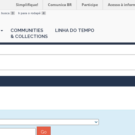
Simplifique!
Comunica BR
Participe
Acesso à infor
 a busca
3
Ir para o rodapé
4
COMMUNITIES
LINHA DO TEMPO
& COLLECTIONS