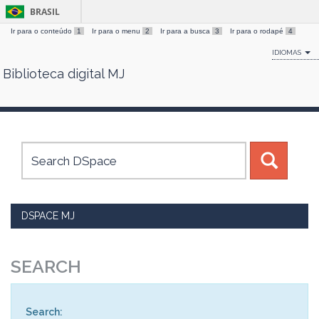
BRASIL
Ir para o conteúdo
1
Ir para o menu
2
Ir para a busca
3
Ir para o rodapé
4
IDIOMAS
Biblioteca digital MJ
Skip
navigation
DSPACE MJ
SEARCH
Search: