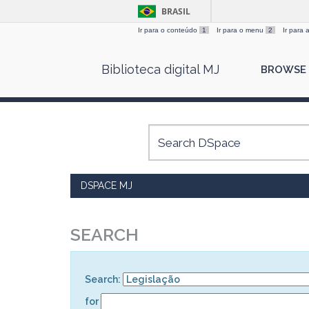
BRASIL
Ir para o conteúdo
1
Ir para o menu
2
Ir para
Skip
Biblioteca digital MJ
BROWSE
navigation
DSPACE MJ
SEARCH
Search:
for