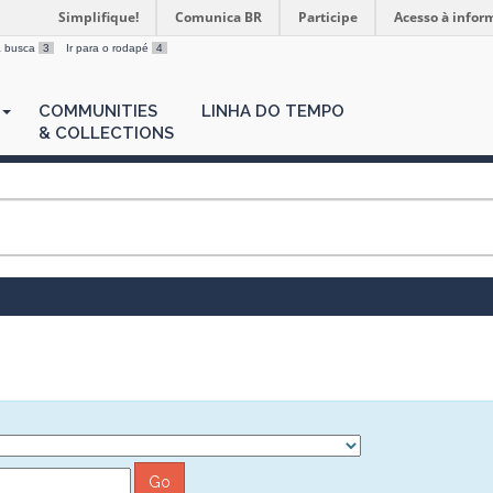
Simplifique!
Comunica BR
Participe
Acesso à infor
 a busca
3
Ir para o rodapé
4
COMMUNITIES
LINHA DO TEMPO
& COLLECTIONS