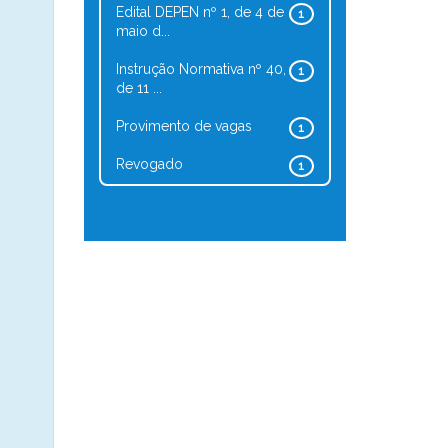
Edital DEPEN nº 1, de 4 de
1
maio d...
Instrução Normativa nº 40,
1
de 11 ...
Provimento de vagas
1
Revogado
1