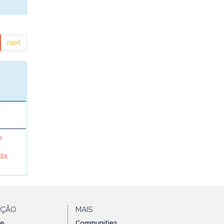
next
a
RA
AÇÃO
MAIS
te
Communities