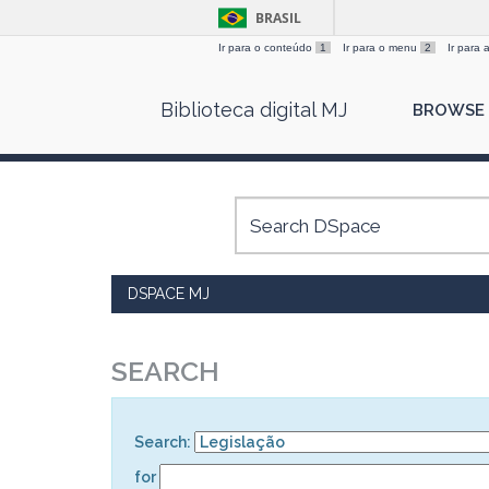
BRASIL
Ir para o conteúdo
1
Ir para o menu
2
Ir para
Skip
Biblioteca digital MJ
BROWSE
navigation
DSPACE MJ
SEARCH
Search:
for