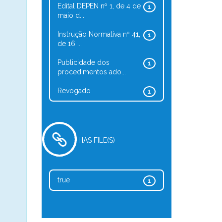
Edital DEPEN nº 1, de 4 de
1
maio d...
Instrução Normativa nº 41,
1
de 16 ...
Publicidade dos
1
procedimentos ado...
Revogado
1
HAS FILE(S)
true
1