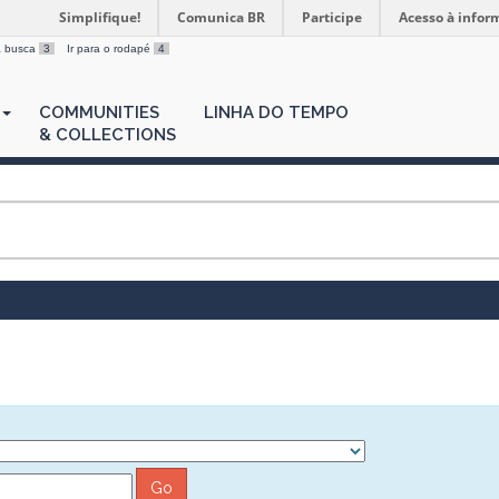
Simplifique!
Comunica BR
Participe
Acesso à infor
 a busca
3
Ir para o rodapé
4
COMMUNITIES
LINHA DO TEMPO
& COLLECTIONS