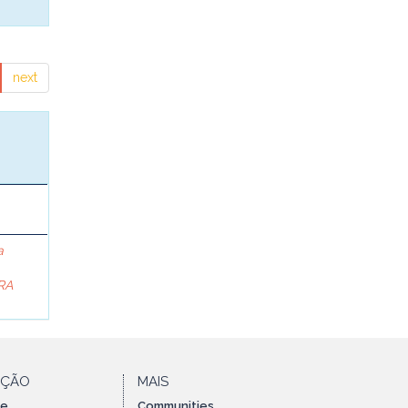
next
a
RA
AÇÃO
MAIS
te
Communities