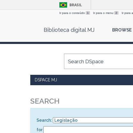
BRASIL
Ir para o conteúdo
1
Ir para o menu
2
Ir para
Skip
Biblioteca digital MJ
BROWSE
navigation
DSPACE MJ
SEARCH
Search:
for