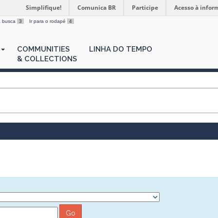
Simplifique!
Comunica BR
Participe
Acesso à infor
 a busca
3
Ir para o rodapé
4
COMMUNITIES
LINHA DO TEMPO
& COLLECTIONS