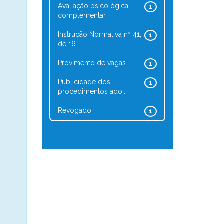
Avaliação psicológica
1
complementar
Instrução Normativa nº 41,
1
de 16 ...
Provimento de vagas
1
Publicidade dos
1
procedimentos ado...
Revogado
1