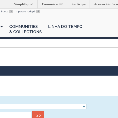
Simplifique!
Comunica BR
Participe
Acesso à infor
 a busca
3
Ir para o rodapé
4
COMMUNITIES
LINHA DO TEMPO
& COLLECTIONS