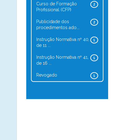
Curso de Formação
2
Profissional (CFP)
Publicidade dos
2
procedimentos ado...
Instrução Normativa nº 40,
1
de 11 ...
Instrução Normativa nº 41,
1
de 16 ...
Revogado
1