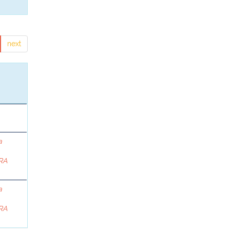
next
a
RA
a
RA