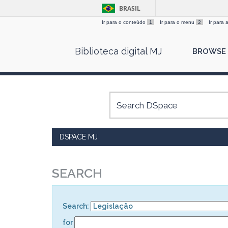
BRASIL
Ir para o conteúdo
1
Ir para o menu
2
Ir para
Skip
Biblioteca digital MJ
BROWSE
navigation
DSPACE MJ
SEARCH
Search:
for