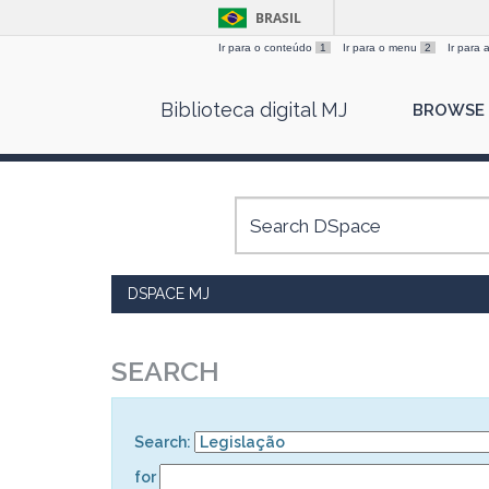
BRASIL
Ir para o conteúdo
1
Ir para o menu
2
Ir para
Skip
Biblioteca digital MJ
BROWSE
navigation
DSPACE MJ
SEARCH
Search:
for