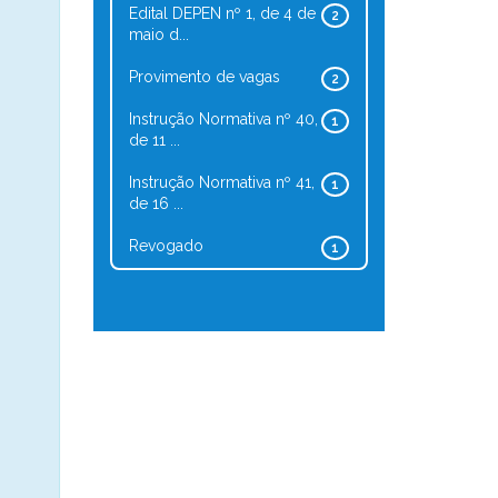
Edital DEPEN nº 1, de 4 de
2
maio d...
Provimento de vagas
2
Instrução Normativa nº 40,
1
de 11 ...
Instrução Normativa nº 41,
1
de 16 ...
Revogado
1