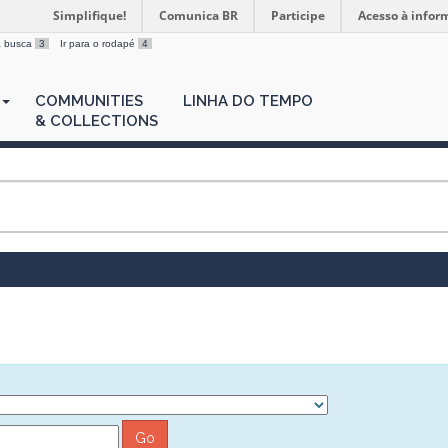
Simplifique!
Comunica BR
Participe
Acesso à infor
 a busca
3
Ir para o rodapé
4
COMMUNITIES
LINHA DO TEMPO
& COLLECTIONS