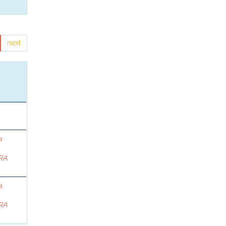
next
a
RA
a
RA