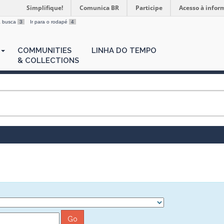
Simplifique!
Comunica BR
Participe
Acesso à infor
 a busca
3
Ir para o rodapé
4
COMMUNITIES
LINHA DO TEMPO
& COLLECTIONS