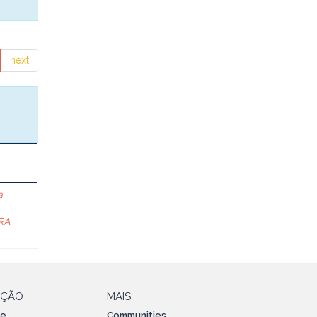
next
a
RA
AÇÃO
MAIS
te
Communities