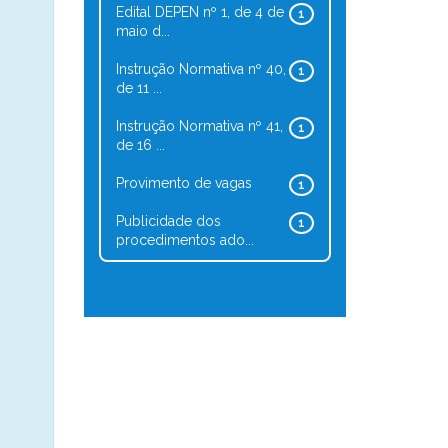
Edital DEPEN nº 1, de 4 de
1
maio d...
Instrução Normativa nº 40,
1
de 11 ...
Instrução Normativa nº 41,
1
de 16 ...
Provimento de vagas
1
Publicidade dos
1
procedimentos ado...