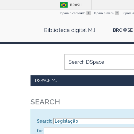
BRASIL
Ir para o conteúdo
1
Ir para o menu
2
Ir para
Skip
Biblioteca digital MJ
BROWSE
navigation
DSPACE MJ
SEARCH
Search:
for