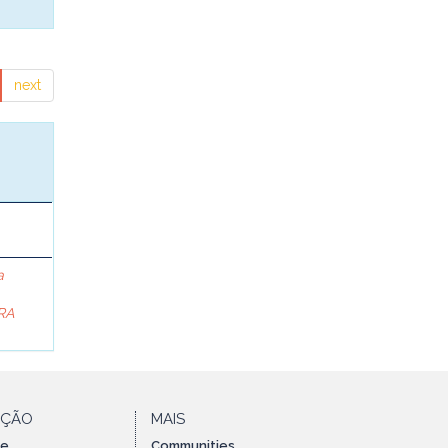
next
a
RA
AÇÃO
MAIS
te
Communities