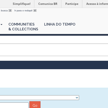
Simplifique!
Comunica BR
Participe
Acesso à infor
 a busca
3
Ir para o rodapé
4
COMMUNITIES
LINHA DO TEMPO
& COLLECTIONS