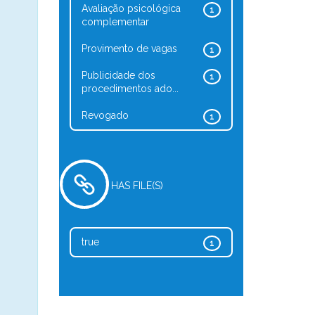
Avaliação psicológica
1
complementar
Provimento de vagas
1
Publicidade dos
1
procedimentos ado...
Revogado
1
HAS FILE(S)
true
1