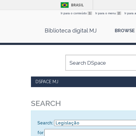
BRASIL
Ir para o conteúdo
1
Ir para o menu
2
Ir para
Skip
Biblioteca digital MJ
BROWSE
navigation
DSPACE MJ
SEARCH
Search:
for