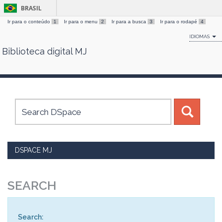
BRASIL
Ir para o conteúdo
1
Ir para o menu
2
Ir para a busca
3
Ir para o rodapé
4
IDIOMAS
Biblioteca digital MJ
Skip
navigation
DSPACE MJ
SEARCH
Search: