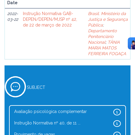
Date
2022-
Instrução Normativa GAB-
Brasil. Ministério da
03-22
DEPEN/DEPEN/MJSP nº 42,
Justiça e Segurança
de 22 de março de 2022
Pública
;
Departamento
Penitenciário
Nacional
;
TÂNIA
MARIA MATOS
FERREIRA FOGAÇA
SUBJECT
Avaliação psicológica complementar
1
Instrução Normativa nº 40, de 11 ...
1
Provimento de vagas