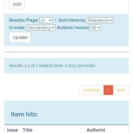
Results/Page
|
Sort items by
In order
Authors/record
Results 1-1 of 1 (Search time: 0.002 seconds).
previous
1
next
Item hits:
Issue
Title
Author(s)