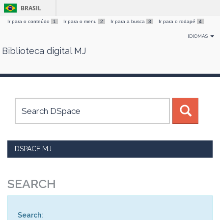
BRASIL
Ir para o conteúdo
1
Ir para o menu
2
Ir para a busca
3
Ir para o rodapé
4
IDIOMAS
Biblioteca digital MJ
Skip
navigation
DSPACE MJ
SEARCH
Search: