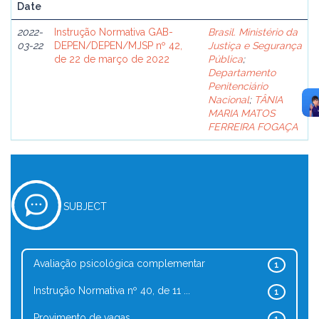
Date
2022-
Instrução Normativa GAB-
Brasil. Ministério da
03-22
DEPEN/DEPEN/MJSP nº 42,
Justiça e Segurança
de 22 de março de 2022
Pública
;
Departamento
Penitenciário
Nacional
;
TÂNIA
MARIA MATOS
FERREIRA FOGAÇA
SUBJECT
Avaliação psicológica complementar
1
Instrução Normativa nº 40, de 11 ...
1
Provimento de vagas