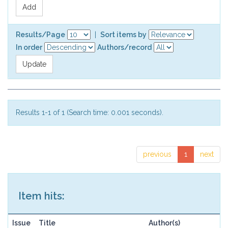
Results/Page
|
Sort items by
In order
Authors/record
Results 1-1 of 1 (Search time: 0.001 seconds).
previous
1
next
Item hits:
Issue
Title
Author(s)