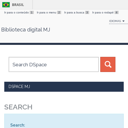
BRASIL
Ir para o conteúdo
1
Ir para o menu
2
Ir para a busca
3
Ir para o rodapé
4
IDIOMAS
Biblioteca digital MJ
Skip
navigation
DSPACE MJ
SEARCH
Search: