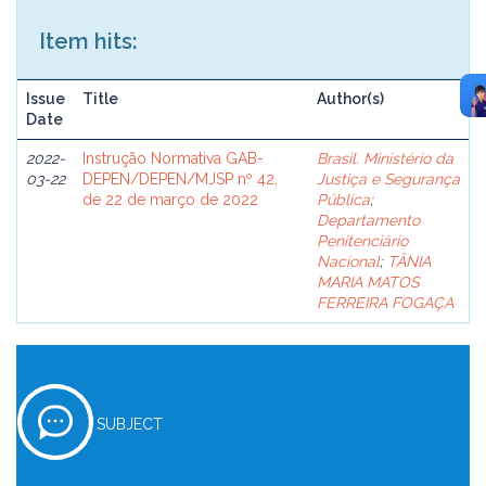
Item hits:
Issue
Title
Author(s)
Date
2022-
Instrução Normativa GAB-
Brasil. Ministério da
03-22
DEPEN/DEPEN/MJSP nº 42,
Justiça e Segurança
de 22 de março de 2022
Pública
;
Departamento
Penitenciário
Nacional
;
TÂNIA
MARIA MATOS
FERREIRA FOGAÇA
SUBJECT