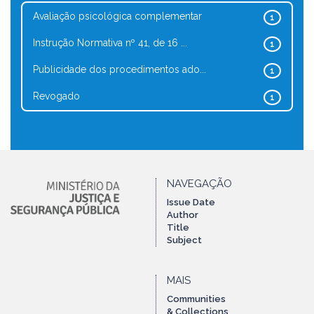
Avaliação psicológica complementar
1
Instrução Normativa nº 41, de 16 ...
1
Publicidade dos procedimentos ado...
1
Revogado
1
NAVEGAÇÃO
Issue Date
Author
Title
Subject
MAIS
Communities
& Collections