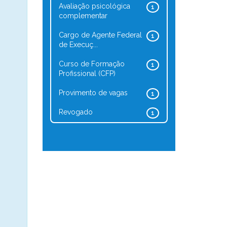
Avaliação psicológica
1
complementar
Cargo de Agente Federal
1
de Execuç...
Curso de Formação
1
Profissional (CFP)
Provimento de vagas
1
Revogado
1