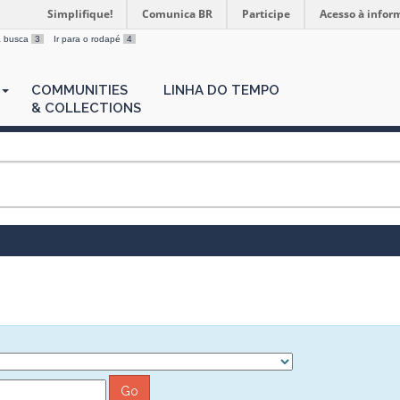
Simplifique!
Comunica BR
Participe
Acesso à infor
 a busca
3
Ir para o rodapé
4
COMMUNITIES
LINHA DO TEMPO
& COLLECTIONS