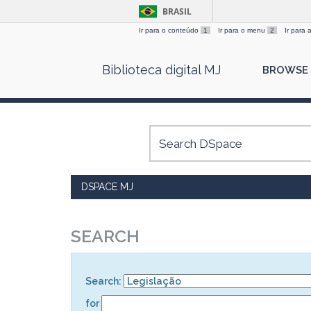
BRASIL
Ir para o conteúdo
1
Ir para o menu
2
Ir para
Skip
Biblioteca digital MJ
BROWSE
navigation
DSPACE MJ
SEARCH
Search:
for