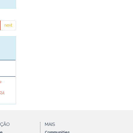
next
a
RA
AÇÃO
MAIS
te
Communities