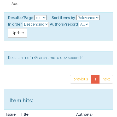
Results/Page
|
Sort items by
In order
Authors/record
Results 1-1 of 1 (Search time: 0.002 seconds).
previous
1
next
Item hits:
Issue
Title
Author(s)