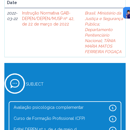
Date
2022-
Instrução Normativa GAB-
Brasil. Ministério da
03-22
DEPEN/DEPEN/MJSP nº 42,
Justiça e Segurança
de 22 de março de 2022
Pública
;
Departamento
Penitenciário
Nacional
;
TÂNIA
MARIA MATOS
FERREIRA FOGAÇA
SUBJECT
Avaliação psicológica complementar
1
Curso de Formação Profissional (CFP)
1
Edital DEPEN nº 1, de 4 de maio d...