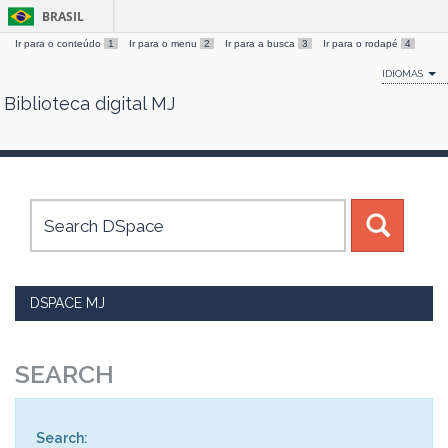
BRASIL
Ir para o conteúdo
1
Ir para o menu
2
Ir para a busca
3
Ir para o rodapé
4
IDIOMAS
Biblioteca digital MJ
Skip
navigation
DSPACE MJ
SEARCH
Search: