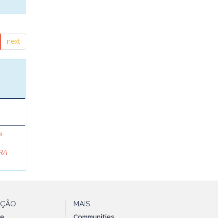
next
a
RA
AÇÃO
MAIS
te
Communities