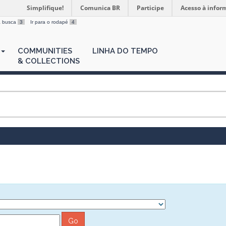
Simplifique!
Comunica BR
Participe
Acesso à infor
 a busca
3
Ir para o rodapé
4
COMMUNITIES
LINHA DO TEMPO
& COLLECTIONS