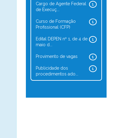
Cargo de Agente Federal
1
de Execuç...
Curso de Formação
1
Profissional (CFP)
Edital DEPEN nº 1, de 4 de
1
maio d...
Provimento de vagas
1
Publicidade dos
1
procedimentos ado...