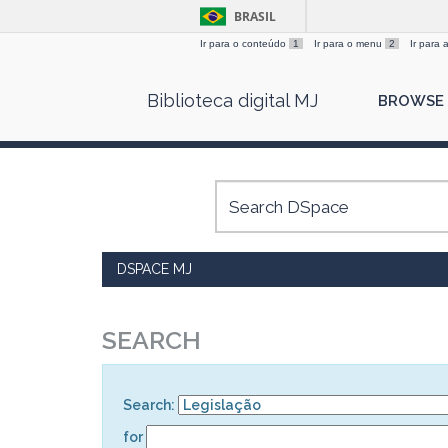
BRASIL
Ir para o conteúdo
1
Ir para o menu
2
Ir para
Skip
Biblioteca digital MJ
BROWSE
navigation
DSPACE MJ
SEARCH
Search:
for